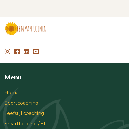
Menu
Home
Sportcoaching
Leefstijl coaching
Smarttapping / EFT