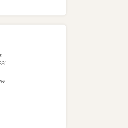
s
op;
auw