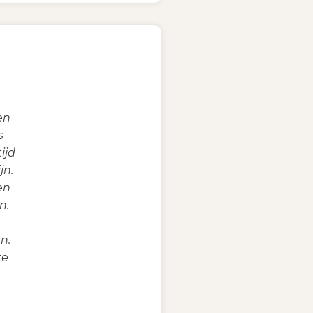
en
s
ijd
jn.
en
n.
n.
te