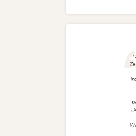
D
Ze
in
p
D
Wi