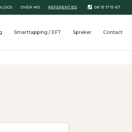
BLOGS
OVER MIJ
REFERENTIES
06 15 17 15 67
g
Smarttapping / EFT
Spreker
Contact