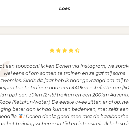
Loes
t een topcoach! Ik ken Dorien via Instagram, we spra
wel eens af om samen te trainen en ze gaf mij soms
zwemles. Sinds dit jaar heb ik haar gevraagd om mij te
helpen toe te trainen naar een 440km estafette-run (50
km pp), een 30km (2×15) trailrun en een 200km Advent
Race (fiets/run/water). De eerste twee zitten er al op, he
ging beter dan ik had kunnen bedenken, met zelfs een
edaille
! Dorien denkt goed mee met de haalbaarhe
an het trainingsschema in tijd en intensiteit. Ik heb so f