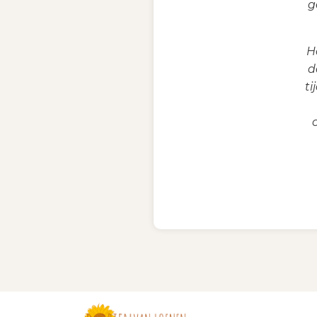
g
H
d
ti