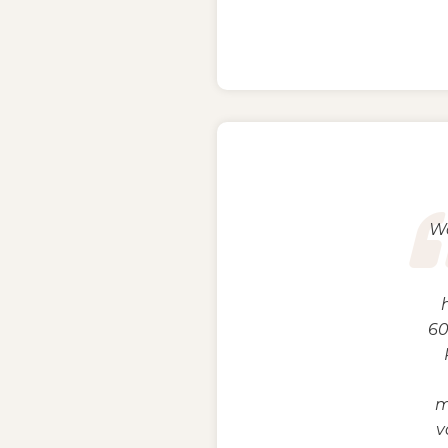
Wa
60
m
v