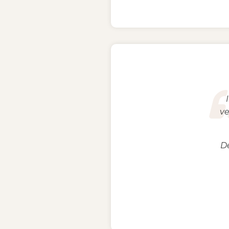
ve
De