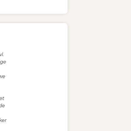
l.
ige
uwe
et
de
ker