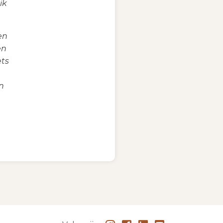
ik
en
en
ets
n