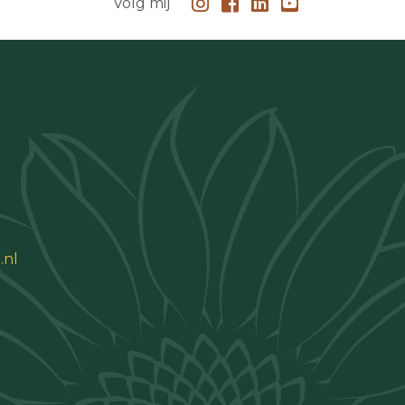
Volg mij
.nl
 87385694