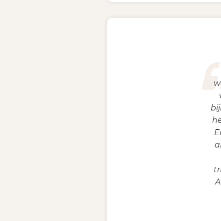
w
bi
he
E
a
t
A