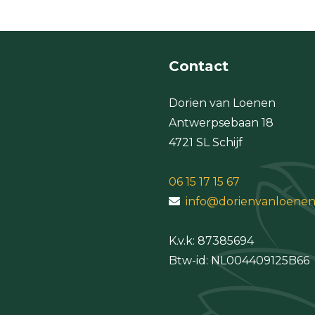
Contact
Dorien van Loenen
Antwerpsebaan 18
4721 SL Schijf
06 15 17 15 67
info@dorienvanloenen
K.v.k:
Btw-id: NL004409125B66