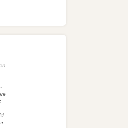
ken
-
ure
t
id
ar