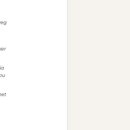
weg
ker
ia
jou
met