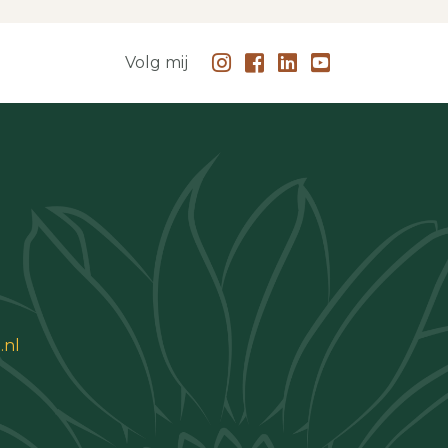
Volg mij
.nl
 87385694