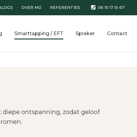
BLOGS
OVER MIJ
REFERENTIES
06 15 17 15 67
g
Smarttapping / EFT
Spreker
Contact
 diepe ontspanning, zodat geloof
stromen.