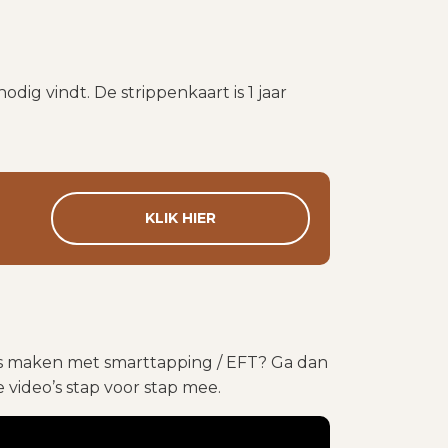
 van 1 uur is €325,00
odig vindt. De strippenkaart is 1 jaar
KLIK HIER
is maken met smarttapping / EFT? Ga dan
e video’s stap voor stap mee.